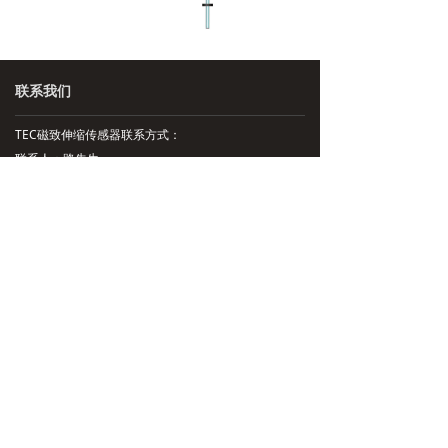
联系我们
TEC磁致伸缩传感器联系方式：
联系人：路先生
销售热线：13291888100 13584955175
邮箱：lushaokuan@jingyitech.com
上海办事处地址：上海市宝山区友谊路323号
苏州办事处地址：江苏省苏州市昆山市萧林东路
5018号
技术支持：13115711470
总部地址：杭州市余杭区文一西路998号海创园
公司主营：磁致伸缩位移传感，磁致伸缩液位传感器