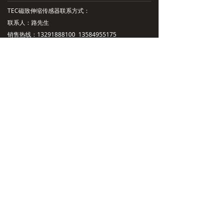
TEC磁致伸缩传感器联系方式：
联系人：路先生
销售热线：13291888100 13584955175
邮箱：lushaokuan@jingyitech.com
上海办事处地址：上海市宝山区友谊路323号
苏州办事处地址：江苏省苏州市昆山市萧林东路
5018号
技术支持：13115711470
总部地址：杭州市余杭区文一西路998号海创园
公司主营：磁致伸缩位移传感，磁致伸缩液位传感器
扫一扫，加好友
沪ICP备2023022624号-1