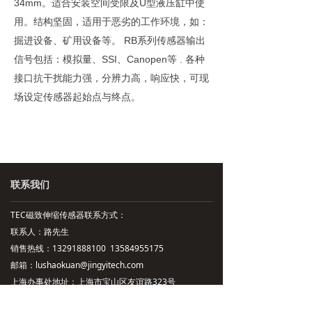
34mm。适合安装空间受限及U型液压缸中使
用。结构坚固，适用于恶劣的工作环境，如：
掘进设备、矿用设备等。 RB系列传感器输出
信号包括：模拟量、SSI、Canopen等 . 各种
接口抗干扰能力强，分辨力高，响应快，可现
场设定传感器起始点与终点。
联系我们
TEC磁致伸缩传感器联系方式：
联系人：路先生
销售热线：13291888100 13584955175
邮箱：lushaokuan@jingyitech.com
上海办事处地址：上海市宝山区友谊路323号
苏州办事处地址：江苏省苏州市昆山市萧林东路