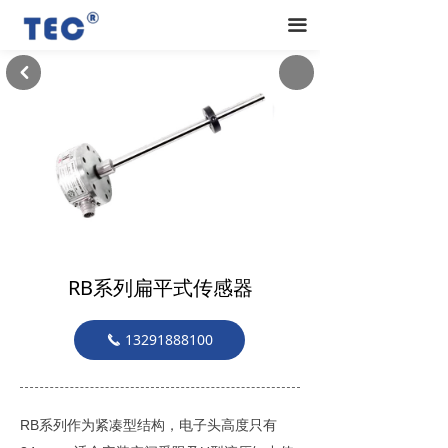
끀
낒
RB系列扁平式传感器
13291888100
끅
RB系列作为紧凑型结构，电子头高度只有